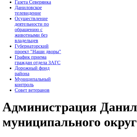
Газета Северянка
Даниловское
телевидение
Осуществление
деятельности по
обращению с
животными без
владельцев
Губернаторский
проект "Наши дворы"
График приема
граждан отдела ЗАГС
Дорожный фонд
района
Муниципальный
контроль
Совет ветеранов
Администрация Данил
муниципального округ