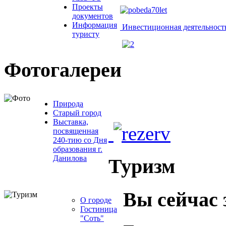
Проекты
документов
Информация
Инвестиционная деятельност
туристу
Фотогалереи
Природа
Старый город
Выставка,
посвященная
240-тию со Дня
образования г.
Данилова
Туризм
Вы сейчас 
О городе
Гостиница
"Соть"