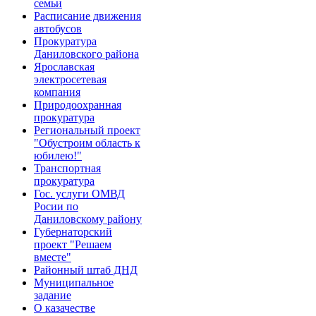
семьи
Расписание движения
автобусов
Прокуратура
Даниловского района
Ярославская
электросетевая
компания
Природоохранная
прокуратура
Региональный проект
"Обустроим область к
юбилею!"
Транспортная
прокуратура
Гос. услуги ОМВД
Росии по
Даниловскому району
Губернаторский
проект "Решаем
вместе"
Районный штаб ДНД
Муниципальное
задание
О казачестве