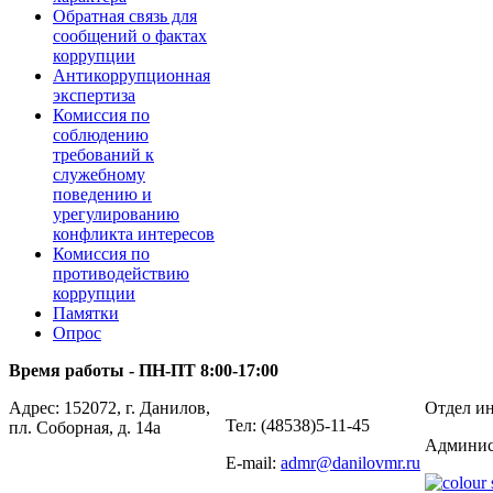
Обратная связь для
сообщений о фактах
коррупции
Антикоррупционная
экспертиза
Комиссия по
соблюдению
требований к
служебному
поведению и
урегулированию
конфликта интересов
Комиссия по
противодействию
коррупции
Памятки
Опрос
Время работы - ПН-ПТ 8:00-17:00
Адрес: 152072, г. Данилов,
Отдел ин
Тел: (48538)5-11-45
пл. Соборная, д. 14а
Админис
E-mail:
admr@danilovmr.ru