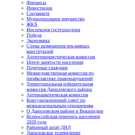
Финансы
Инвестиции
Соцзащита
Муниципальное имущество
ЖКХ
Инспекция гостехнадзора
Победа
Экономика
Схема размещения рекламных
конструкций
Антитеррористическая комиссия
Центр занятости населения
Почетные граждане
Межведомственная комиссия по
профилактике правонарушений
Территориальная избирательная
комиссия Даниловского района
Антинаркотическая комиссия
Консультационный совет по
межнациональным отношениям
О Даниловском районе в Википедии
Всероссийская перепись населения
2020 года
Районный штаб ДНД
Даниловское телевидение