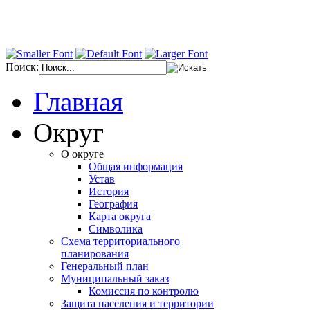
Поиск:
Главная
Округ
О округе
Общая информация
Устав
История
География
Карта округа
Символика
Схема территориального
планирования
Генеральный план
Муниципальный заказ
Комиссия по контролю
Защита населения и территории