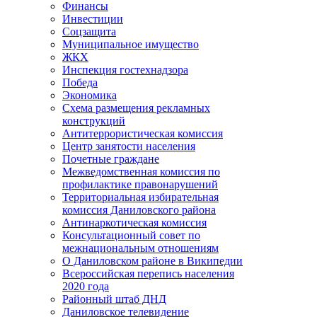
Финансы
Инвестиции
Соцзащита
Муниципальное имущество
ЖКХ
Инспекция гостехнадзора
Победа
Экономика
Схема размещения рекламных
конструкций
Антитеррористическая комиссия
Центр занятости населения
Почетные граждане
Межведомственная комиссия по
профилактике правонарушений
Территориальная избирательная
комиссия Даниловского района
Антинаркотическая комиссия
Консультационный совет по
межнациональным отношениям
О Даниловском районе в Википедии
Всероссийская перепись населения
2020 года
Районный штаб ДНД
Даниловское телевидение