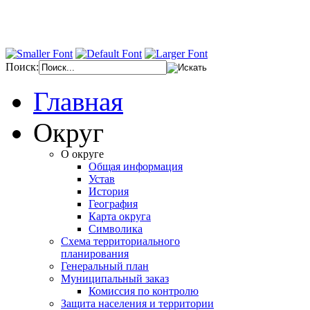
Поиск:
Главная
Округ
О округе
Общая информация
Устав
История
География
Карта округа
Символика
Схема территориального
планирования
Генеральный план
Муниципальный заказ
Комиссия по контролю
Защита населения и территории