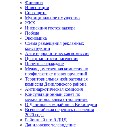
Финансы
Инвестиции
Соцзащита
Муниципальное имущество
ЖКХ
Инспекция гостехнадзора
Победа
Экономика
Схема размещения рекламных
конструкций
Антитеррористическая комиссия
Центр занятости населения
Почетные граждане
Межведомственная комиссия по
профилактике правонарушений
Территориальная избирательная
комиссия Даниловского района
Антинаркотическая комиссия
Консультационный совет по
межнациональным отношениям
О Даниловском районе в Википедии
Всероссийская перепись населения
2020 года
Районный штаб ДНД
Даниловское телевидение