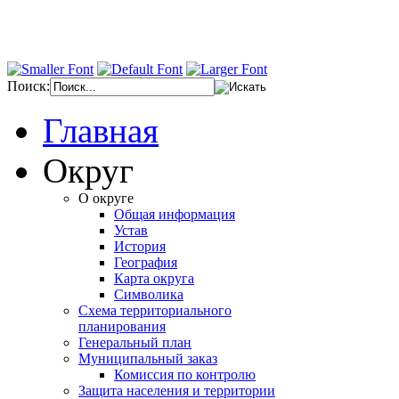
Поиск:
Главная
Округ
О округе
Общая информация
Устав
История
География
Карта округа
Символика
Схема территориального
планирования
Генеральный план
Муниципальный заказ
Комиссия по контролю
Защита населения и территории