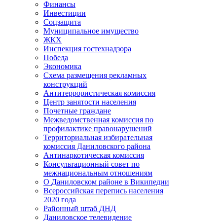
Финансы
Инвестиции
Соцзащита
Муниципальное имущество
ЖКХ
Инспекция гостехнадзора
Победа
Экономика
Схема размещения рекламных
конструкций
Антитеррористическая комиссия
Центр занятости населения
Почетные граждане
Межведомственная комиссия по
профилактике правонарушений
Территориальная избирательная
комиссия Даниловского района
Антинаркотическая комиссия
Консультационный совет по
межнациональным отношениям
О Даниловском районе в Википедии
Всероссийская перепись населения
2020 года
Районный штаб ДНД
Даниловское телевидение