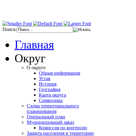
Поиск:
Главная
Округ
О округе
Общая информация
Устав
История
География
Карта округа
Символика
Схема территориального
планирования
Генеральный план
Муниципальный заказ
Комиссия по контролю
Защита населения и территории