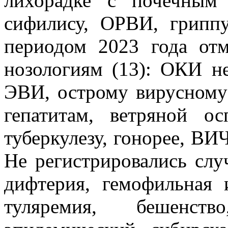
лихорадке с почечным 
сифилису, ОРВИ, грипп
периодом 2023 года отм
нозологиям (13): ОКИ не
ЭВИ, острому вирусному
гепатитам, ветряной о
туберкулезу, гонорее, ВИ
Не регистрировались слу
дифтерия, гемофильная 
туляремия, бешенст