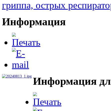
гриппа, острых респирато
Информация
Информация дл