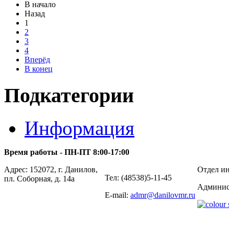
В начало
Назад
1
2
3
4
Вперёд
В конец
Подкатегории
Информация
Время работы - ПН-ПТ 8:00-17:00
Адрес: 152072, г. Данилов,
Отдел ин
Тел: (48538)5-11-45
пл. Соборная, д. 14а
Админис
E-mail:
admr@danilovmr.ru