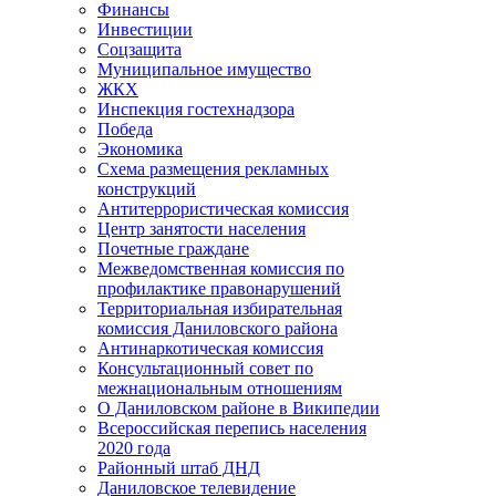
Финансы
Инвестиции
Соцзащита
Муниципальное имущество
ЖКХ
Инспекция гостехнадзора
Победа
Экономика
Схема размещения рекламных
конструкций
Антитеррористическая комиссия
Центр занятости населения
Почетные граждане
Межведомственная комиссия по
профилактике правонарушений
Территориальная избирательная
комиссия Даниловского района
Антинаркотическая комиссия
Консультационный совет по
межнациональным отношениям
О Даниловском районе в Википедии
Всероссийская перепись населения
2020 года
Районный штаб ДНД
Даниловское телевидение