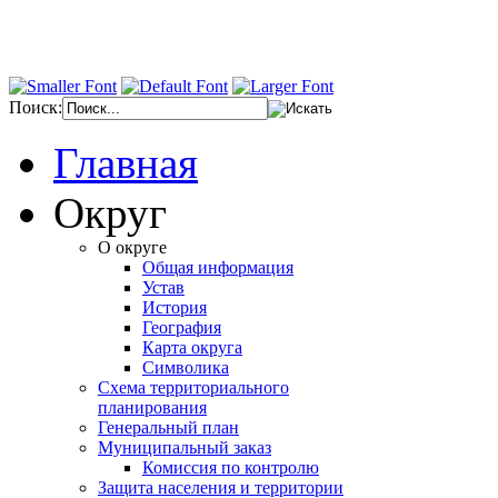
Поиск:
Главная
Округ
О округе
Общая информация
Устав
История
География
Карта округа
Символика
Схема территориального
планирования
Генеральный план
Муниципальный заказ
Комиссия по контролю
Защита населения и территории