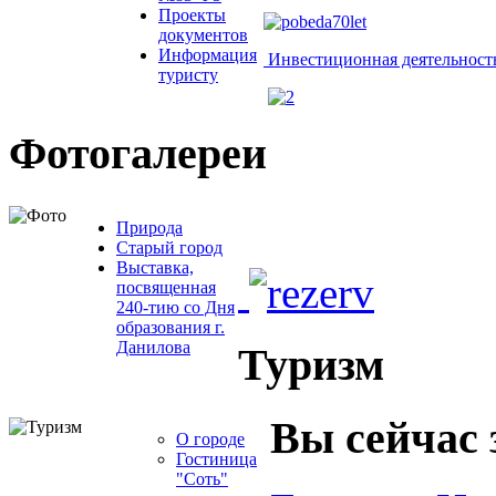
Проекты
документов
Информация
Инвестиционная деятельност
туристу
Фотогалереи
Природа
Старый город
Выставка,
посвященная
240-тию со Дня
образования г.
Данилова
Туризм
Вы сейчас 
О городе
Гостиница
"Соть"