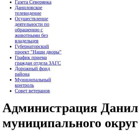
Газета Северянка
Даниловское
телевидение
Осуществление
деятельности по
обращению с
животными без
владельцев
Губернаторский
проект "Наши дворы"
График приема
граждан отдела ЗАГС
Дорожный фонд
района
Муниципальный
контроль
Совет ветеранов
Администрация Данил
муниципального округ