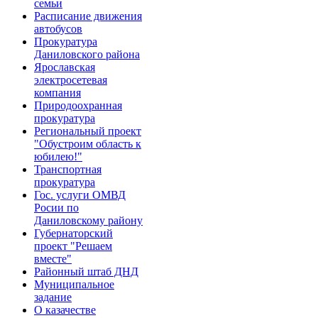
семьи
Расписание движения
автобусов
Прокуратура
Даниловского района
Ярославская
электросетевая
компания
Природоохранная
прокуратура
Региональный проект
"Обустроим область к
юбилею!"
Транспортная
прокуратура
Гос. услуги ОМВД
Росии по
Даниловскому району
Губернаторский
проект "Решаем
вместе"
Районный штаб ДНД
Муниципальное
задание
О казачестве