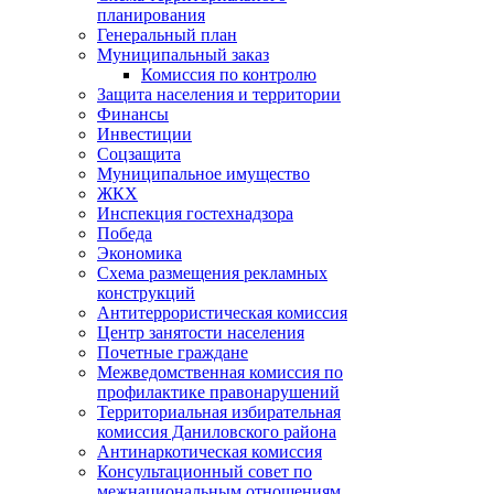
планирования
Генеральный план
Муниципальный заказ
Комиссия по контролю
Защита населения и территории
Финансы
Инвестиции
Соцзащита
Муниципальное имущество
ЖКХ
Инспекция гостехнадзора
Победа
Экономика
Схема размещения рекламных
конструкций
Антитеррористическая комиссия
Центр занятости населения
Почетные граждане
Межведомственная комиссия по
профилактике правонарушений
Территориальная избирательная
комиссия Даниловского района
Антинаркотическая комиссия
Консультационный совет по
межнациональным отношениям