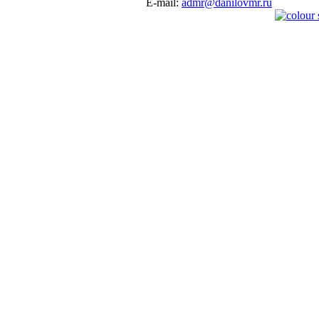
E-mail:
admr@danilovmr.ru