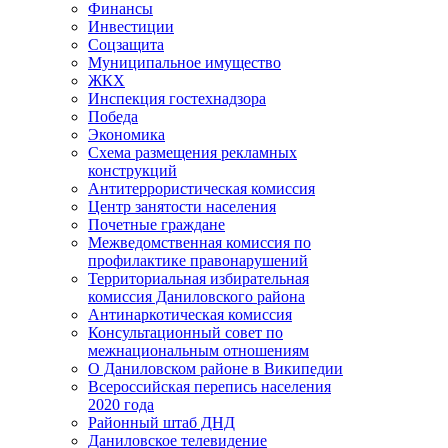
Финансы
Инвестиции
Соцзащита
Муниципальное имущество
ЖКХ
Инспекция гостехнадзора
Победа
Экономика
Схема размещения рекламных
конструкций
Антитеррористическая комиссия
Центр занятости населения
Почетные граждане
Межведомственная комиссия по
профилактике правонарушений
Территориальная избирательная
комиссия Даниловского района
Антинаркотическая комиссия
Консультационный совет по
межнациональным отношениям
О Даниловском районе в Википедии
Всероссийская перепись населения
2020 года
Районный штаб ДНД
Даниловское телевидение