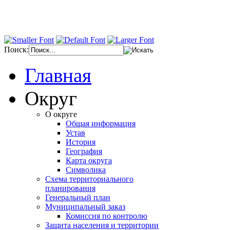
Поиск:
Главная
Округ
О округе
Общая информация
Устав
История
География
Карта округа
Символика
Схема территориального
планирования
Генеральный план
Муниципальный заказ
Комиссия по контролю
Защита населения и территории