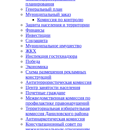
планирования
Генеральный план
Муниципальный заказ
Комиссия по контролю
Защита населения и территории
Финансы
Инвестиции
Соцзащита
Муниципальное имущество
ЖКХ
Инспекция гостехнадзора
Победа
Экономика
Схема размещения рекламных
конструкций
Антитеррористическая комиссия
Центр занятости населения
Почетные граждане
Межведомственная комиссия по
профилактике правонарушений
Территориальная избирательная
комиссия Даниловского района
Антинаркотическая комиссия
Консультационный совет по
межнациональным отношениям