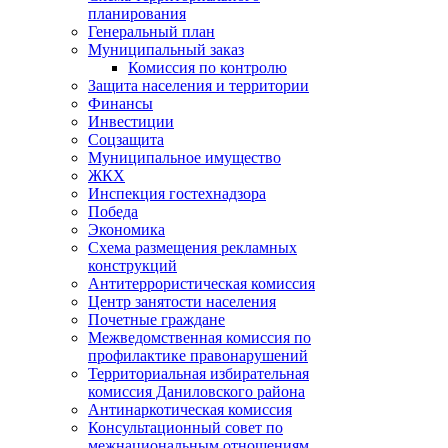
планирования
Генеральный план
Муниципальный заказ
Комиссия по контролю
Защита населения и территории
Финансы
Инвестиции
Соцзащита
Муниципальное имущество
ЖКХ
Инспекция гостехнадзора
Победа
Экономика
Схема размещения рекламных
конструкций
Антитеррористическая комиссия
Центр занятости населения
Почетные граждане
Межведомственная комиссия по
профилактике правонарушений
Территориальная избирательная
комиссия Даниловского района
Антинаркотическая комиссия
Консультационный совет по
межнациональным отношениям