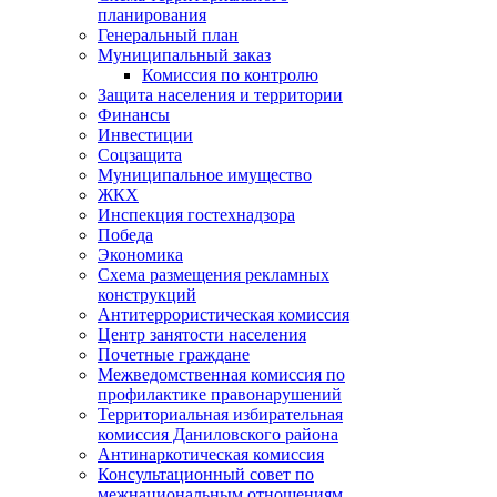
планирования
Генеральный план
Муниципальный заказ
Комиссия по контролю
Защита населения и территории
Финансы
Инвестиции
Соцзащита
Муниципальное имущество
ЖКХ
Инспекция гостехнадзора
Победа
Экономика
Схема размещения рекламных
конструкций
Антитеррористическая комиссия
Центр занятости населения
Почетные граждане
Межведомственная комиссия по
профилактике правонарушений
Территориальная избирательная
комиссия Даниловского района
Антинаркотическая комиссия
Консультационный совет по
межнациональным отношениям