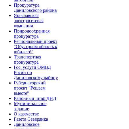
Прокуратура
Даниловского района
Ярославская
электросетевая
компания
Природоохранная
прокуратура
Региональный проект
"Обустроим область к
юбилею!"
Транспортная
прокуратура
Гос. услуги ОМВД
Росии по
Даниловскому району
Губернаторский
проект "Решаем
вместе"
Районный штаб ДНД
Муниципальное
задание
О казачестве
Газета Северянка
Даниловское