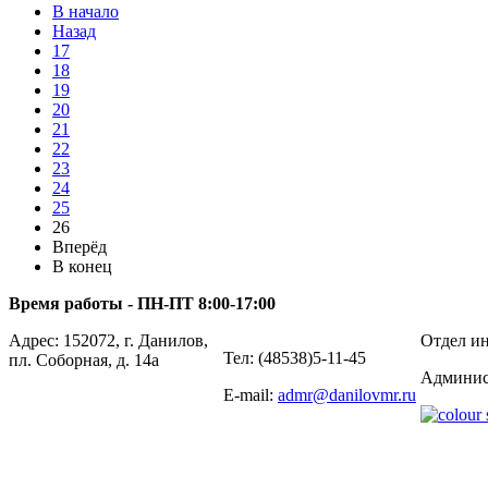
В начало
Назад
17
18
19
20
21
22
23
24
25
26
Вперёд
В конец
Время работы - ПН-ПТ 8:00-17:00
Адрес: 152072, г. Данилов,
Отдел ин
Тел: (48538)5-11-45
пл. Соборная, д. 14а
Админис
E-mail:
admr@danilovmr.ru