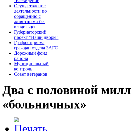
телевидение
Осуществление
деятельности по
обращению с
животными без
владельцев
Губернаторский
проект "Наши дворы"
График приема
граждан отдела ЗАГС
Дорожный фонд
района
Муниципальный
контроль
Совет ветеранов
Два с половиной милл
«больничных»