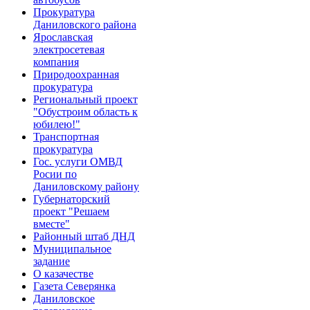
Прокуратура
Даниловского района
Ярославская
электросетевая
компания
Природоохранная
прокуратура
Региональный проект
"Обустроим область к
юбилею!"
Транспортная
прокуратура
Гос. услуги ОМВД
Росии по
Даниловскому району
Губернаторский
проект "Решаем
вместе"
Районный штаб ДНД
Муниципальное
задание
О казачестве
Газета Северянка
Даниловское