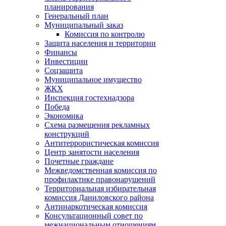
планирования
Генеральный план
Муниципальный заказ
Комиссия по контролю
Защита населения и территории
Финансы
Инвестиции
Соцзащита
Муниципальное имущество
ЖКХ
Инспекция гостехнадзора
Победа
Экономика
Схема размещения рекламных
конструкций
Антитеррористическая комиссия
Центр занятости населения
Почетные граждане
Межведомственная комиссия по
профилактике правонарушений
Территориальная избирательная
комиссия Даниловского района
Антинаркотическая комиссия
Консультационный совет по
межнациональным отношениям