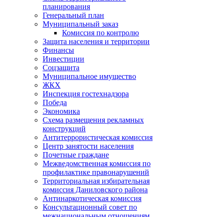
планирования
Генеральный план
Муниципальный заказ
Комиссия по контролю
Защита населения и территории
Финансы
Инвестиции
Соцзащита
Муниципальное имущество
ЖКХ
Инспекция гостехнадзора
Победа
Экономика
Схема размещения рекламных
конструкций
Антитеррористическая комиссия
Центр занятости населения
Почетные граждане
Межведомственная комиссия по
профилактике правонарушений
Территориальная избирательная
комиссия Даниловского района
Антинаркотическая комиссия
Консультационный совет по
межнациональным отношениям