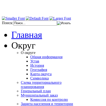
Поиск:
Главная
Округ
О округе
Общая информация
Устав
История
География
Карта округа
Символика
Схема территориального
планирования
Генеральный план
Муниципальный заказ
Комиссия по контролю
Защита населения и территории