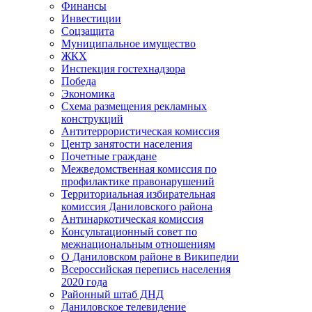
Финансы
Инвестиции
Соцзащита
Муниципальное имущество
ЖКХ
Инспекция гостехнадзора
Победа
Экономика
Схема размещения рекламных
конструкций
Антитеррористическая комиссия
Центр занятости населения
Почетные граждане
Межведомственная комиссия по
профилактике правонарушений
Территориальная избирательная
комиссия Даниловского района
Антинаркотическая комиссия
Консультационный совет по
межнациональным отношениям
О Даниловском районе в Википедии
Всероссийская перепись населения
2020 года
Районный штаб ДНД
Даниловское телевидение