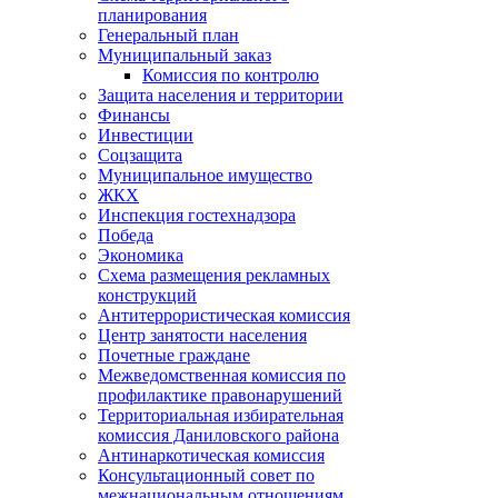
планирования
Генеральный план
Муниципальный заказ
Комиссия по контролю
Защита населения и территории
Финансы
Инвестиции
Соцзащита
Муниципальное имущество
ЖКХ
Инспекция гостехнадзора
Победа
Экономика
Схема размещения рекламных
конструкций
Антитеррористическая комиссия
Центр занятости населения
Почетные граждане
Межведомственная комиссия по
профилактике правонарушений
Территориальная избирательная
комиссия Даниловского района
Антинаркотическая комиссия
Консультационный совет по
межнациональным отношениям