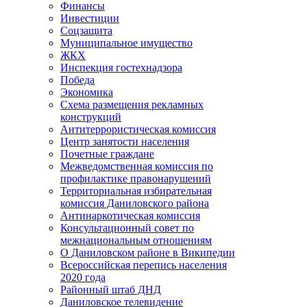
Финансы
Инвестиции
Соцзащита
Муниципальное имущество
ЖКХ
Инспекция гостехнадзора
Победа
Экономика
Схема размещения рекламных
конструкций
Антитеррористическая комиссия
Центр занятости населения
Почетные граждане
Межведомственная комиссия по
профилактике правонарушений
Территориальная избирательная
комиссия Даниловского района
Антинаркотическая комиссия
Консультационный совет по
межнациональным отношениям
О Даниловском районе в Википедии
Всероссийская перепись населения
2020 года
Районный штаб ДНД
Даниловское телевидение