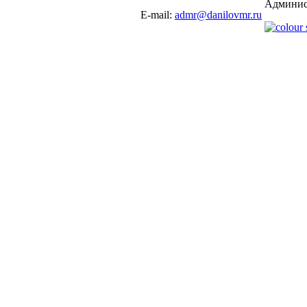
Админис
E-mail:
admr@danilovmr.ru