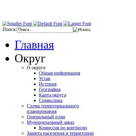
Поиск:
Главная
Округ
О округе
Общая информация
Устав
История
География
Карта округа
Символика
Схема территориального
планирования
Генеральный план
Муниципальный заказ
Комиссия по контролю
Защита населения и территории