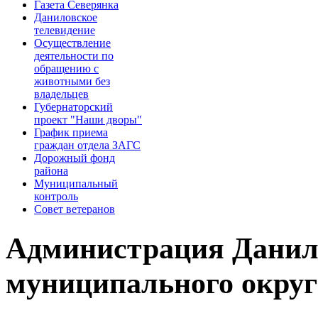
Газета Северянка
Даниловское
телевидение
Осуществление
деятельности по
обращению с
животными без
владельцев
Губернаторский
проект "Наши дворы"
График приема
граждан отдела ЗАГС
Дорожный фонд
района
Муниципальный
контроль
Совет ветеранов
Администрация Данил
муниципального округ