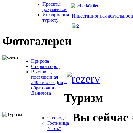
Проекты
документов
Информация
Инвестиционная деятельност
туристу
Фотогалереи
Природа
Старый город
Выставка,
посвященная
240-тию со Дня
образования г.
Данилова
Туризм
Вы сейчас 
О городе
Гостиница
"Соть"