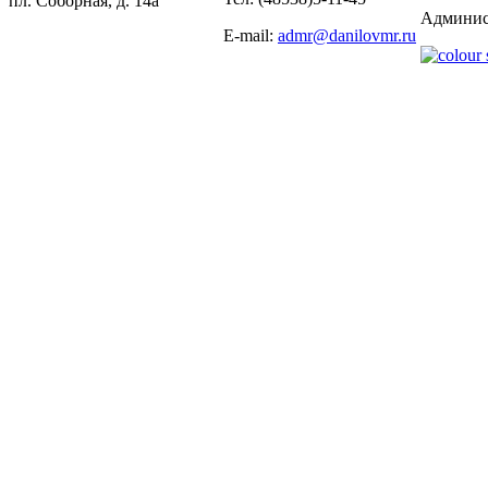
пл. Соборная, д. 14а
Админис
E-mail:
admr@danilovmr.ru