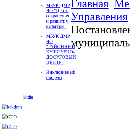
Главная
Ме
МБУК ДМР
ЯО "Центр
Управления
сохранения
и развития
Постановле
культуры"
МБУК ДМР
муниципаль
ЯО
"РАЙОННЫЙ
КУЛЬТУРНО-
ДОСУГОВЫЙ
ЦЕНТР"
Инклюзивный
продукт