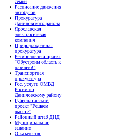
семьи
Расписание движения
автобусов
Прокуратура
Даниловского района
Ярославская
электросетевая
компания
Природоохранная
прокуратура
Региональный проект
"Обустроим область к
юбилею!"
Транспортная
прокуратура
Гос. услуги ОМВД
Росии по
Даниловскому району
Губернаторский
проект "Решаем
вместе"
Районный штаб ДНД
Муниципальное
задание
О казачестве