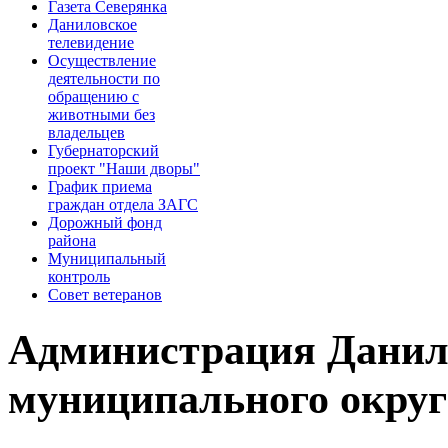
Газета Северянка
Даниловское
телевидение
Осуществление
деятельности по
обращению с
животными без
владельцев
Губернаторский
проект "Наши дворы"
График приема
граждан отдела ЗАГС
Дорожный фонд
района
Муниципальный
контроль
Совет ветеранов
Администрация Данил
муниципального округ