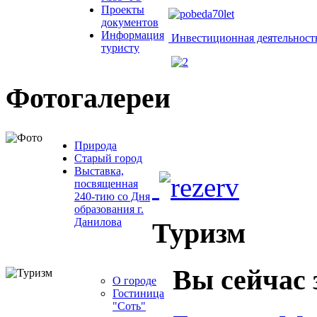
Проекты
документов
Информация
Инвестиционная деятельност
туристу
Фотогалереи
Природа
Старый город
Выставка,
посвященная
240-тию со Дня
образования г.
Данилова
Туризм
Вы сейчас 
О городе
Гостиница
"Соть"