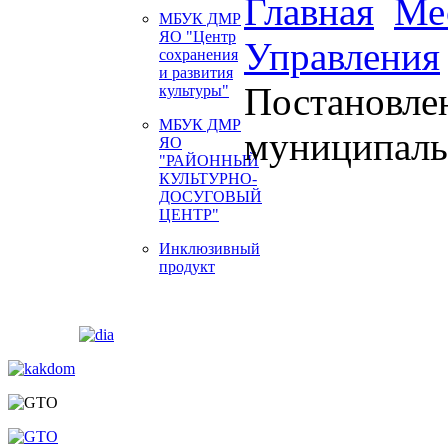
Главная
Ме
МБУК ДМР
ЯО "Центр
Управления
сохранения
и развития
Постановле
культуры"
МБУК ДМР
муниципаль
ЯО
"РАЙОННЫЙ
КУЛЬТУРНО-
ДОСУГОВЫЙ
ЦЕНТР"
Инклюзивный
продукт