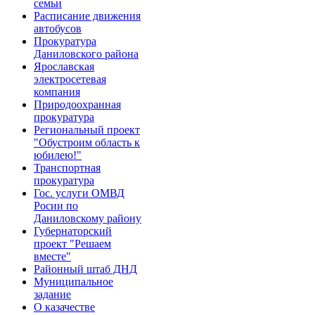
семьи
Расписание движения
автобусов
Прокуратура
Даниловского района
Ярославская
электросетевая
компания
Природоохранная
прокуратура
Региональный проект
"Обустроим область к
юбилею!"
Транспортная
прокуратура
Гос. услуги ОМВД
Росии по
Даниловскому району
Губернаторский
проект "Решаем
вместе"
Районный штаб ДНД
Муниципальное
задание
О казачестве