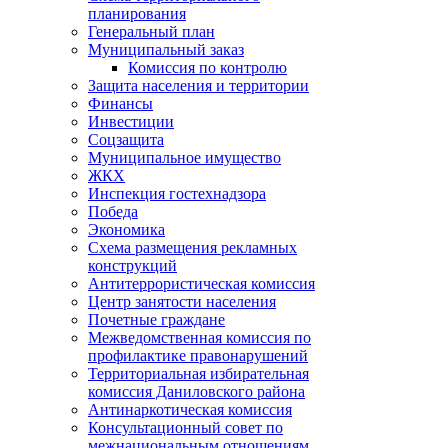
планирования
Генеральный план
Муниципальный заказ
Комиссия по контролю
Защита населения и территории
Финансы
Инвестиции
Соцзащита
Муниципальное имущество
ЖКХ
Инспекция гостехнадзора
Победа
Экономика
Схема размещения рекламных
конструкций
Антитеррористическая комиссия
Центр занятости населения
Почетные граждане
Межведомственная комиссия по
профилактике правонарушений
Территориальная избирательная
комиссия Даниловского района
Антинаркотическая комиссия
Консультационный совет по
межнациональным отношениям