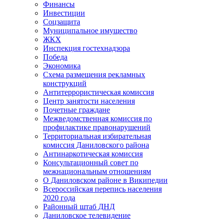
Финансы
Инвестиции
Соцзащита
Муниципальное имущество
ЖКХ
Инспекция гостехнадзора
Победа
Экономика
Схема размещения рекламных
конструкций
Антитеррористическая комиссия
Центр занятости населения
Почетные граждане
Межведомственная комиссия по
профилактике правонарушений
Территориальная избирательная
комиссия Даниловского района
Антинаркотическая комиссия
Консультационный совет по
межнациональным отношениям
О Даниловском районе в Википедии
Всероссийская перепись населения
2020 года
Районный штаб ДНД
Даниловское телевидение