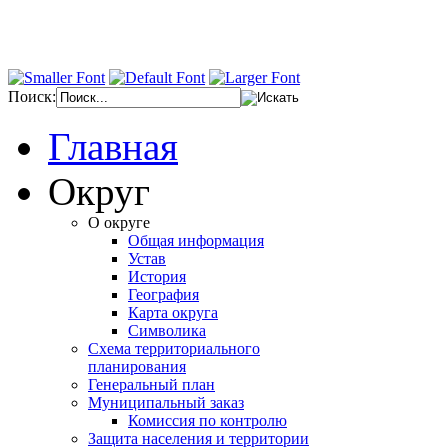
Поиск:
Главная
Округ
О округе
Общая информация
Устав
История
География
Карта округа
Символика
Схема территориального
планирования
Генеральный план
Муниципальный заказ
Комиссия по контролю
Защита населения и территории