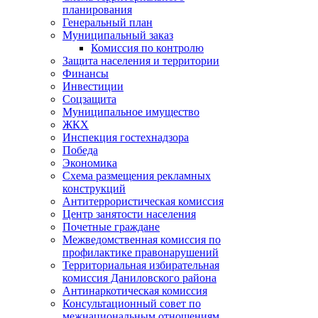
планирования
Генеральный план
Муниципальный заказ
Комиссия по контролю
Защита населения и территории
Финансы
Инвестиции
Соцзащита
Муниципальное имущество
ЖКХ
Инспекция гостехнадзора
Победа
Экономика
Схема размещения рекламных
конструкций
Антитеррористическая комиссия
Центр занятости населения
Почетные граждане
Межведомственная комиссия по
профилактике правонарушений
Территориальная избирательная
комиссия Даниловского района
Антинаркотическая комиссия
Консультационный совет по
межнациональным отношениям