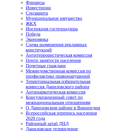
Финансы
Инвестиции
Соцзащита
Муниципальное имущество
ЖКХ
Инспекция гостехнадзора
Победа
Экономика
Схема размещения рекламных
конструкций
Антитеррористическая комиссия
Центр занятости населения
Почетные граждане
Межведомственная комиссия по
профилактике правонарушений
Территориальная избирательная
комиссия Даниловского района
Антинаркотическая комиссия
Консультационный совет по
межнациональным отношениям
О Даниловском районе в Википедии
Всероссийская перепись населения
2020 года
Районный штаб ДНД
Даниловское телевидение