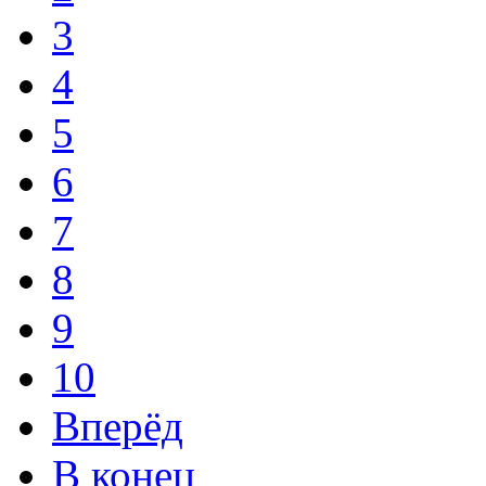
3
4
5
6
7
8
9
10
Вперёд
В конец