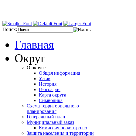
Поиск:
Главная
Округ
О округе
Общая информация
Устав
История
География
Карта округа
Символика
Схема территориального
планирования
Генеральный план
Муниципальный заказ
Комиссия по контролю
Защита населения и территории