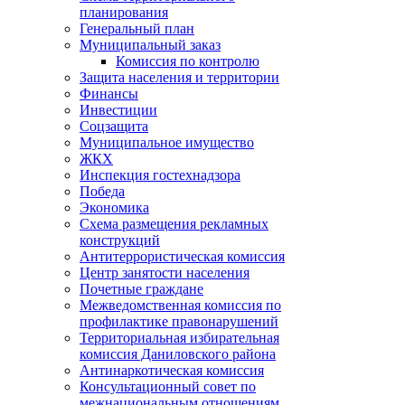
планирования
Генеральный план
Муниципальный заказ
Комиссия по контролю
Защита населения и территории
Финансы
Инвестиции
Соцзащита
Муниципальное имущество
ЖКХ
Инспекция гостехнадзора
Победа
Экономика
Схема размещения рекламных
конструкций
Антитеррористическая комиссия
Центр занятости населения
Почетные граждане
Межведомственная комиссия по
профилактике правонарушений
Территориальная избирательная
комиссия Даниловского района
Антинаркотическая комиссия
Консультационный совет по
межнациональным отношениям