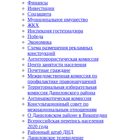
Финансы
Инвестиции
Соцзащита
Муниципальное имущество
ЖКХ
Инспекция гостехнадзора
Победа
Экономика
Схема размещения рекламных
конструкций
Антитеррористическая комиссия
Центр занятости населения
Почетные граждане
Межведомственная комиссия по
профилактике правонарушений
Территориальная избирательная
комиссия Даниловского района
Антинаркотическая комиссия
Консультационный совет по
межнациональным отношениям
О Даниловском районе в Википедии
Всероссийская перепись населения
2020 года
Районный штаб ДНД
Даниловское телевидение