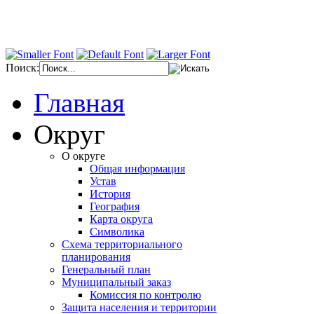
Поиск:
Главная
Округ
О округе
Общая информация
Устав
История
География
Карта округа
Символика
Схема территориального
планирования
Генеральный план
Муниципальный заказ
Комиссия по контролю
Защита населения и территории