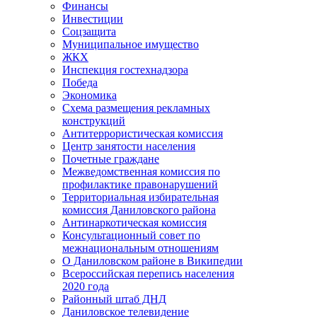
Финансы
Инвестиции
Соцзащита
Муниципальное имущество
ЖКХ
Инспекция гостехнадзора
Победа
Экономика
Схема размещения рекламных
конструкций
Антитеррористическая комиссия
Центр занятости населения
Почетные граждане
Межведомственная комиссия по
профилактике правонарушений
Территориальная избирательная
комиссия Даниловского района
Антинаркотическая комиссия
Консультационный совет по
межнациональным отношениям
О Даниловском районе в Википедии
Всероссийская перепись населения
2020 года
Районный штаб ДНД
Даниловское телевидение