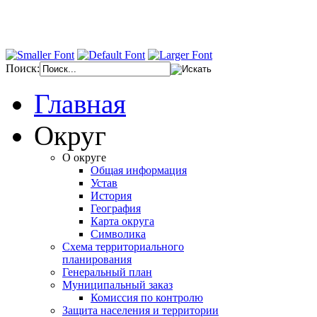
Поиск:
Главная
Округ
О округе
Общая информация
Устав
История
География
Карта округа
Символика
Схема территориального
планирования
Генеральный план
Муниципальный заказ
Комиссия по контролю
Защита населения и территории