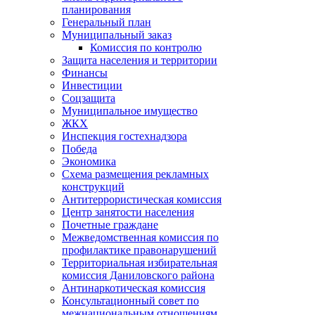
планирования
Генеральный план
Муниципальный заказ
Комиссия по контролю
Защита населения и территории
Финансы
Инвестиции
Соцзащита
Муниципальное имущество
ЖКХ
Инспекция гостехнадзора
Победа
Экономика
Схема размещения рекламных
конструкций
Антитеррористическая комиссия
Центр занятости населения
Почетные граждане
Межведомственная комиссия по
профилактике правонарушений
Территориальная избирательная
комиссия Даниловского района
Антинаркотическая комиссия
Консультационный совет по
межнациональным отношениям