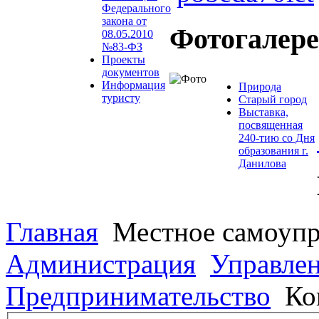
Федерального
закона от
Фотогалер
08.05.2010
№83-ФЗ
Проекты
документов
Информация
Природа
туристу
Старый город
Выставка,
посвященная
240-тию со Дня
образования г.
Данилова
Главная
Местное самоупр
Администрация
Управле
Предпринимательство
Ко