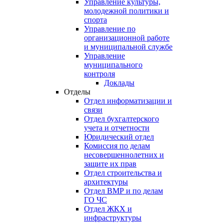
Управление культуры,
молодежной политики и
спорта
Управление по
организационной работе
и муниципальной службе
Управление
муниципального
контроля
Доклады
Отделы
Отдел информатизации и
связи
Отдел бухгалтерского
учета и отчетности
Юридический отдел
Комиссия по делам
несовершеннолетних и
защите их прав
Отдел строительства и
архитектуры
Отдел ВМР и по делам
ГО ЧС
Отдел ЖКХ и
инфраструктуры