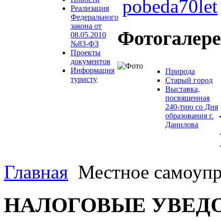
Реализация
Федерального
закона от
Фотогалер
08.05.2010
№83-ФЗ
Проекты
документов
Информация
Природа
туристу
Старый город
Выставка,
посвященная
240-тию со Дня
образования г.
Данилова
Главная
Местное самоупр
НАЛОГОВЫЕ УВЕДОМ