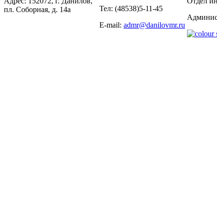
Адрес: 152072, г. Данилов,
Отдел ин
Тел: (48538)5-11-45
пл. Соборная, д. 14а
Админис
E-mail:
admr@danilovmr.ru