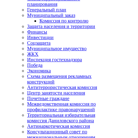
планирования
Генеральный план
Муниципальный заказ
Комиссия по контролю
Защита населения и территории
Финансы
Инвестиции
Соцзащита
Муниципальное имущество
ЖКХ
Инспекция гостехнадзора
Победа
Экономика
Схема размещения рекламных
конструкций
Антитеррористическая комиссия
Центр занятости населения
Почетные граждане
Межведомственная комиссия по
профилактике правонарушений
Территориальная избирательная
комиссия Даниловского района
Антинаркотическая комиссия
Консультационный совет по
межнациональным отношениям