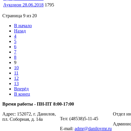
Аукцион 28.06.2018
1795
Страница 9 из 20
В начало
Назад
4
5
6
7
8
9
10
11
12
13
Вперёд
В конец
Время работы - ПН-ПТ 8:00-17:00
Адрес: 152072, г. Данилов,
Отдел ин
Тел: (48538)5-11-45
пл. Соборная, д. 14а
Админис
E-mail:
admr@danilovmr.ru