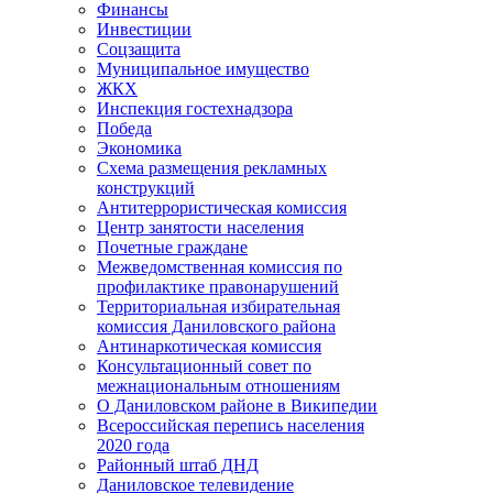
Финансы
Инвестиции
Соцзащита
Муниципальное имущество
ЖКХ
Инспекция гостехнадзора
Победа
Экономика
Схема размещения рекламных
конструкций
Антитеррористическая комиссия
Центр занятости населения
Почетные граждане
Межведомственная комиссия по
профилактике правонарушений
Территориальная избирательная
комиссия Даниловского района
Антинаркотическая комиссия
Консультационный совет по
межнациональным отношениям
О Даниловском районе в Википедии
Всероссийская перепись населения
2020 года
Районный штаб ДНД
Даниловское телевидение