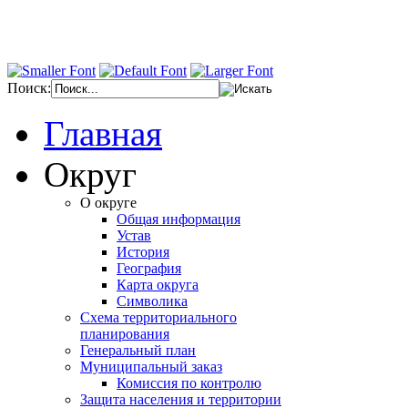
Поиск:
Главная
Округ
О округе
Общая информация
Устав
История
География
Карта округа
Символика
Схема территориального
планирования
Генеральный план
Муниципальный заказ
Комиссия по контролю
Защита населения и территории