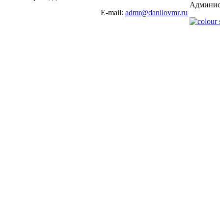
Админис
E-mail:
admr@danilovmr.ru