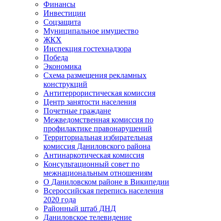
Финансы
Инвестиции
Соцзащита
Муниципальное имущество
ЖКХ
Инспекция гостехнадзора
Победа
Экономика
Схема размещения рекламных
конструкций
Антитеррористическая комиссия
Центр занятости населения
Почетные граждане
Межведомственная комиссия по
профилактике правонарушений
Территориальная избирательная
комиссия Даниловского района
Антинаркотическая комиссия
Консультационный совет по
межнациональным отношениям
О Даниловском районе в Википедии
Всероссийская перепись населения
2020 года
Районный штаб ДНД
Даниловское телевидение