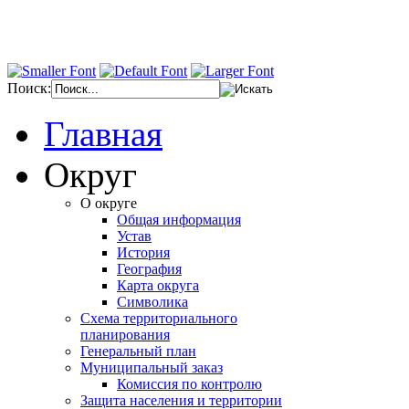
Поиск:
Главная
Округ
О округе
Общая информация
Устав
История
География
Карта округа
Символика
Схема территориального
планирования
Генеральный план
Муниципальный заказ
Комиссия по контролю
Защита населения и территории