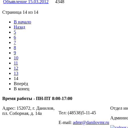
Объявление 15.03.2012
4348
Страница 14 из 14
В начало
Назад
5
6
7
8
9
10
11
12
13
14
Вперёд
В конец
Время работы - ПН-ПТ 8:00-17:00
Адрес: 152072, г. Данилов,
Отдел ин
Тел: (48538)5-11-45
пл. Соборная, д. 14а
Админис
E-mail:
admr@danilovmr.ru