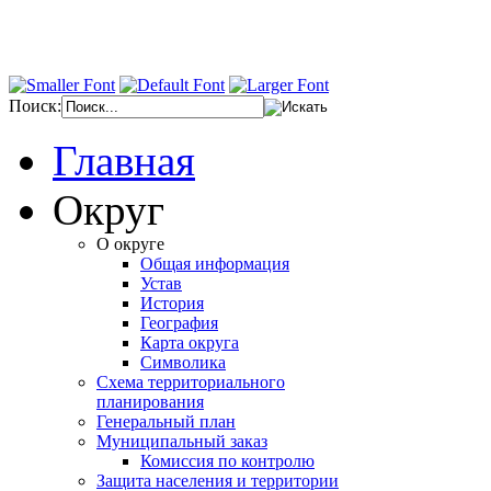
Поиск:
Главная
Округ
О округе
Общая информация
Устав
История
География
Карта округа
Символика
Схема территориального
планирования
Генеральный план
Муниципальный заказ
Комиссия по контролю
Защита населения и территории