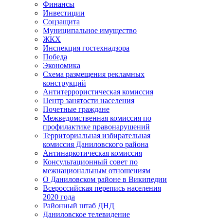
Финансы
Инвестиции
Соцзащита
Муниципальное имущество
ЖКХ
Инспекция гостехнадзора
Победа
Экономика
Схема размещения рекламных
конструкций
Антитеррористическая комиссия
Центр занятости населения
Почетные граждане
Межведомственная комиссия по
профилактике правонарушений
Территориальная избирательная
комиссия Даниловского района
Антинаркотическая комиссия
Консультационный совет по
межнациональным отношениям
О Даниловском районе в Википедии
Всероссийская перепись населения
2020 года
Районный штаб ДНД
Даниловское телевидение