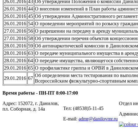
26.01.2016
43
Об утверждении Положения о комиссии Данило
26.01.2016
44
О внесении изменений в План работы админист
26.01.2016
45
Об утверждении Административного регламент
26.01.2016
54
О проведении мероприятий по розыску граждан
27.01.2016
56
О разрешении на передачу в аренду муниципал
27.01.2016
58
Об утверждении перечня объектов концессион
28.01.2016
59
Об антинаркотической комиссии в Даниловско
28.01.2016
63
О передаче муниципального имущества в аренд
28.01.2016
64
О передаче имущества, являющегося собственн
29.01.2016
65
О профилактике гриппа и ОРВИ в Даниловско
Об определении места тестирования по выполне
29.01.2016
67
Всероссийским физкультурно-спортивным компл
Время работы - ПН-ПТ 8:00-17:00
Адрес: 152072, г. Данилов,
Отдел ин
Тел: (48538)5-11-45
пл. Соборная, д. 14а
Админис
E-mail:
admr@danilovmr.ru