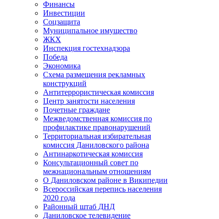
Финансы
Инвестиции
Соцзащита
Муниципальное имущество
ЖКХ
Инспекция гостехнадзора
Победа
Экономика
Схема размещения рекламных
конструкций
Антитеррористическая комиссия
Центр занятости населения
Почетные граждане
Межведомственная комиссия по
профилактике правонарушений
Территориальная избирательная
комиссия Даниловского района
Антинаркотическая комиссия
Консультационный совет по
межнациональным отношениям
О Даниловском районе в Википедии
Всероссийская перепись населения
2020 года
Районный штаб ДНД
Даниловское телевидение