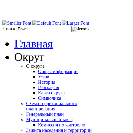
Поиск:
Главная
Округ
О округе
Общая информация
Устав
История
География
Карта округа
Символика
Схема территориального
планирования
Генеральный план
Муниципальный заказ
Комиссия по контролю
Защита населения и территории