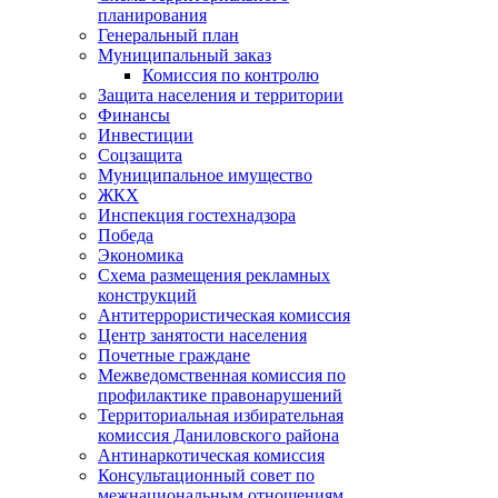
планирования
Генеральный план
Муниципальный заказ
Комиссия по контролю
Защита населения и территории
Финансы
Инвестиции
Соцзащита
Муниципальное имущество
ЖКХ
Инспекция гостехнадзора
Победа
Экономика
Схема размещения рекламных
конструкций
Антитеррористическая комиссия
Центр занятости населения
Почетные граждане
Межведомственная комиссия по
профилактике правонарушений
Территориальная избирательная
комиссия Даниловского района
Антинаркотическая комиссия
Консультационный совет по
межнациональным отношениям