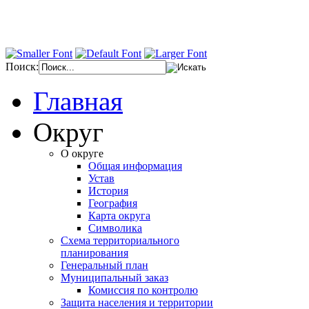
Поиск:
Главная
Округ
О округе
Общая информация
Устав
История
География
Карта округа
Символика
Схема территориального
планирования
Генеральный план
Муниципальный заказ
Комиссия по контролю
Защита населения и территории