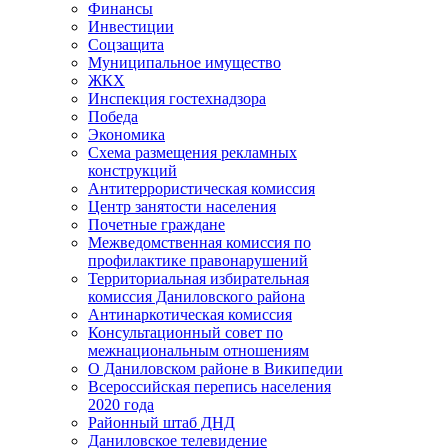
Финансы
Инвестиции
Соцзащита
Муниципальное имущество
ЖКХ
Инспекция гостехнадзора
Победа
Экономика
Схема размещения рекламных
конструкций
Антитеррористическая комиссия
Центр занятости населения
Почетные граждане
Межведомственная комиссия по
профилактике правонарушений
Территориальная избирательная
комиссия Даниловского района
Антинаркотическая комиссия
Консультационный совет по
межнациональным отношениям
О Даниловском районе в Википедии
Всероссийская перепись населения
2020 года
Районный штаб ДНД
Даниловское телевидение