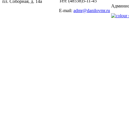
Тел: (48538)5-11-45
пл. Соборная, д. 14а
Админис
E-mail:
admr@danilovmr.ru