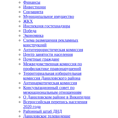
Финансы
Инвестиции
Соцзащита
Муниципальное имущество
ЖКХ
Инспекция гостехнадзора
Победа
Экономика
Схема размещения рекламных
конструкций
Антитеррористическая комиссия
Центр занятости населения
Почетные граждане
Межведомственная комиссия по
профилактике правонарушений
Территориальная избирательная
комиссия Даниловского района
Антинаркотическая комиссия
Консультационный совет по
межнациональным отношениям
О Даниловском районе в Википедии
Всероссийская перепись населения
2020 года
Районный штаб ДНД
Даниловское телевидение