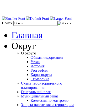
Поиск:
Главная
Округ
О округе
Общая информация
Устав
История
География
Карта округа
Символика
Схема территориального
планирования
Генеральный план
Муниципальный заказ
Комиссия по контролю
Защита населения и территории