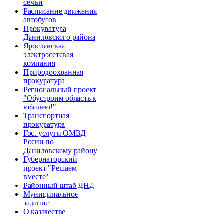
семьи
Расписание движения
автобусов
Прокуратура
Даниловского района
Ярославская
электросетевая
компания
Природоохранная
прокуратура
Региональный проект
"Обустроим область к
юбилею!"
Транспортная
прокуратура
Гос. услуги ОМВД
Росии по
Даниловскому району
Губернаторский
проект "Решаем
вместе"
Районный штаб ДНД
Муниципальное
задание
О казачестве