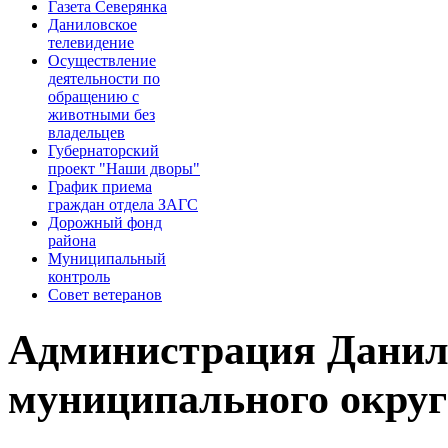
Газета Северянка
Даниловское
телевидение
Осуществление
деятельности по
обращению с
животными без
владельцев
Губернаторский
проект "Наши дворы"
График приема
граждан отдела ЗАГС
Дорожный фонд
района
Муниципальный
контроль
Совет ветеранов
Администрация Данил
муниципального округ