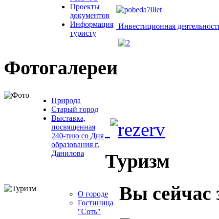
Проекты
документов
Информация
Инвестиционная деятельност
туристу
Фотогалереи
Природа
Старый город
Выставка,
посвященная
240-тию со Дня
образования г.
Данилова
Туризм
Вы сейчас 
О городе
Гостиница
"Соть"